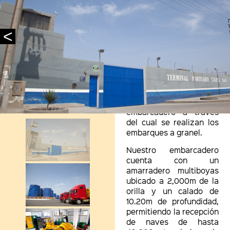
portuario. Las
instalaciones cuentan
con un área de
<
almacenamiento de
aceite crudo de
pescado, con 16,000TM
de capacidad,
distribuidas entre 9
tanques. Acá también se
encuentra nuestro
embarcadero a través
del cual se realizan los
embarques a granel.
Nuestro embarcadero
cuenta con un
amarradero multiboyas
ubicado a 2,000m de la
orilla y un calado de
10.20m de profundidad,
permitiendo la recepción
de naves de hasta